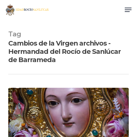
Skip
Men
to
main
content
Tag
Cambios de la Virgen archivos -
Hermandad del Rocío de Sanlúcar
de Barrameda