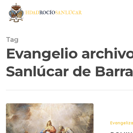
Skip
to
main
content
Tag
Evangelio archiv
Sanlúcar de Bar
Evangeliz