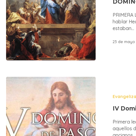
DOMIN
PRIMERA L
hablar Hec
estaban…
23 de mayo 
Evangeliz
IV Dom
Primera le
aquellos d
ancianos,