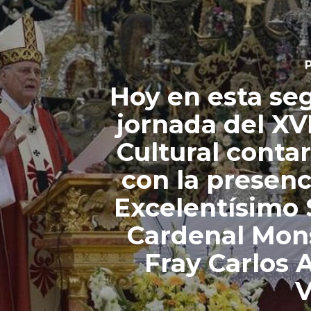
P
Hoy en esta se
jornada del XVI
Cultural cont
con la presenc
Excelentísimo
Cardenal Mon
Fray Carlos
V