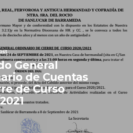
ost
do General
ario de Cuentas
rre de Curso
2021