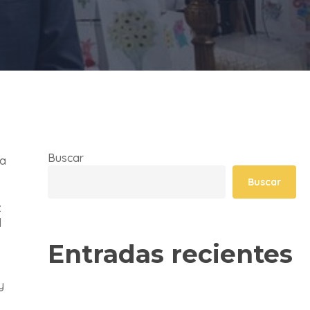
Buscar
ia
Buscar
z
l
Entradas recientes
y