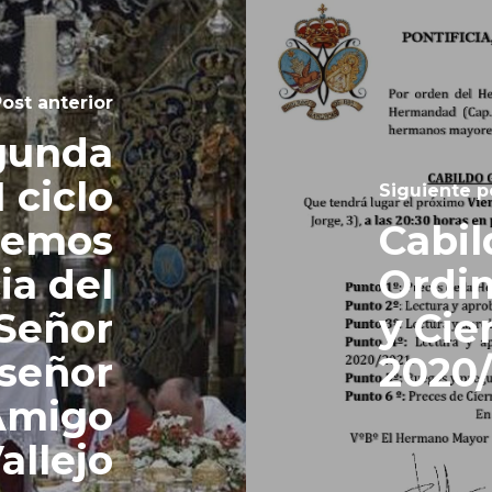
ost anterior
gunda
 ciclo
Siguiente p
aremos
Cabil
ia del
Ordin
 Señor
y Cie
señor
2020/
 Amigo
allejo